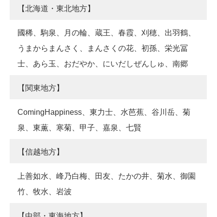
【北海道・東北地方】
國稀、駒泉、月の輪、蔵王、春霞、刈穂、出羽鶴、
うまからまんさく、まんさくの花、初孫、栄光冨
士、あら玉、おだやか、にいだしぜんしゅ、南郷
【関東地方】
ComingHappiness、東力士、水芭蕉、谷川岳、菊
泉、東薫、寒菊、甲子、嘉泉、七賢
【信越地方】
上善如水、峰乃白梅、田友、たかの井、菊水、御園
竹、牧水、岩波
【中部・東海地方】